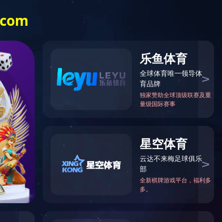
品中心
厂容厂貌
新闻动态