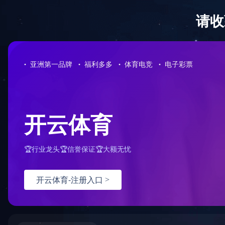
:
乐鱼官方站页面登录入口
>
新闻动态