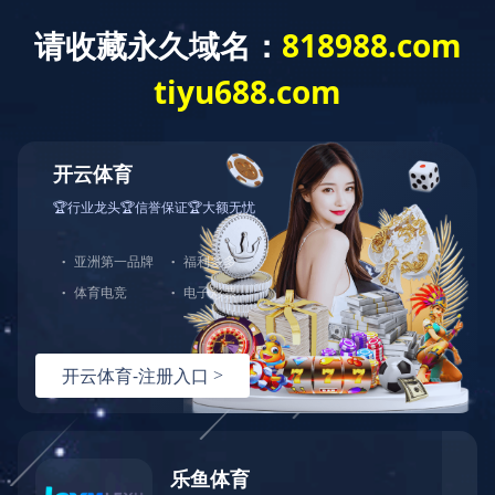
:
乐鱼官方站页面登录入口
>
产品中心
>
砂轮加工设